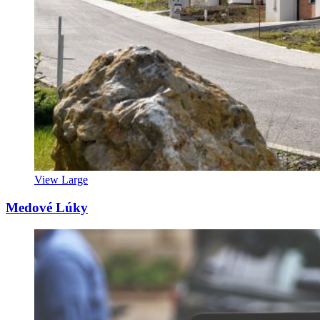
View Large
Medové Lúky