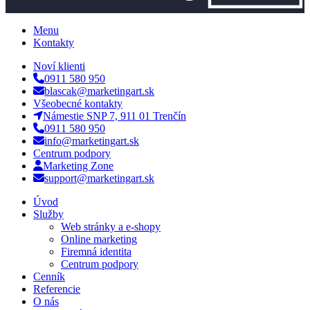
Menu
Kontakty
Noví klienti
0911 580 950
blascak@marketingart.sk
Všeobecné kontakty
Námestie SNP 7, 911 01 Trenčín
0911 580 950
info@marketingart.sk
Centrum podpory
Marketing Zone
support@marketingart.sk
Úvod
Služby
Web stránky a e-shopy
Online marketing
Firemná identita
Centrum podpory
Cenník
Referencie
O nás