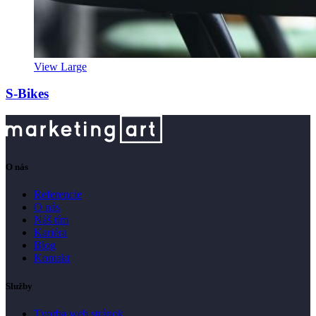
View Large
S-Bikes
O nás
Referencie
O nás
Náš tím
Kariéra
Blog
Kontakt
Služby
Tvorba web stránok